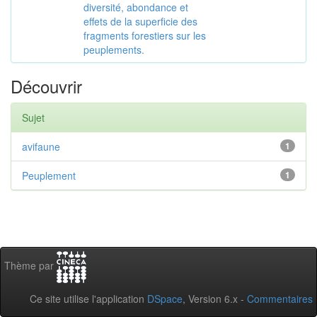
diversité, abondance et
effets de la superficie des
fragments forestiers sur les
peuplements.
Découvrir
Sujet
avifaune
1
Peuplement
1
Thème par
Ce site utilise l'application
DSpace
, Version 6.x -
Commentaires