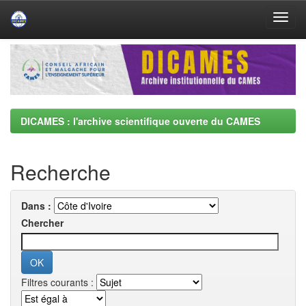
Skip
navigation
DICAMES : l'archive scientifique ouverte du CAMES
Recherche
Dans :
Chercher
Filtres courants :