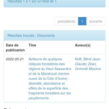
Résultats 1 à 1 sur un total de 1.
précédente
1
suivante
Résultats trouvés : Documents
Date de
Titre
Auteur(s)
publication
2022-05-21
Avifaune de quelques
Koffi, Béné Jean-
reliques forestières des
Claude
;
Zéan,
régions du Haut-Sassandra
Gnininté Maxime
et de la Marahoué (centre-
ouest de la Côte d’Ivoire) :
diversité, abondance et
effets de la superficie des
fragments forestiers sur les
peuplements.