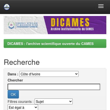
Skip
navigation
DICAMES : l'archive scientifique ouverte du CAMES
Recherche
Dans :
Chercher
Filtres courants :