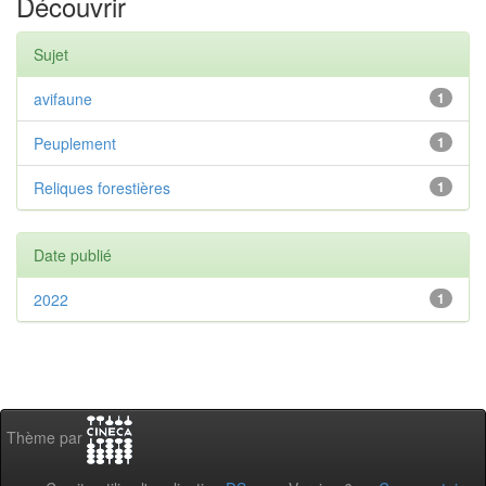
Découvrir
Sujet
avifaune
1
Peuplement
1
Reliques forestières
1
Date publié
2022
1
Thème par