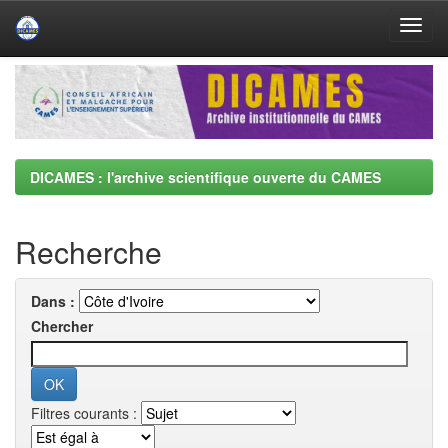
Skip
navigation
DICAMES : l'archive scientifique ouverte du CAMES
Recherche
Dans :
Chercher
Filtres courants :