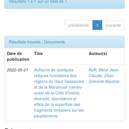
Résultats 1 à 1 sur un total de 1.
précédente
1
suivante
Résultats trouvés : Documents
Date de
Titre
Auteur(s)
publication
2022-05-21
Avifaune de quelques
Koffi, Béné Jean-
reliques forestières des
Claude
;
Zéan,
régions du Haut-Sassandra
Gnininté Maxime
et de la Marahoué (centre-
ouest de la Côte d’Ivoire) :
diversité, abondance et
effets de la superficie des
fragments forestiers sur les
peuplements.