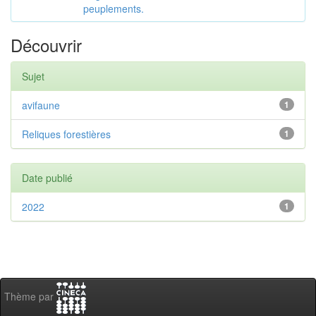
peuplements.
Découvrir
Sujet
avifaune
1
Reliques forestières
1
Date publié
2022
1
Thème par