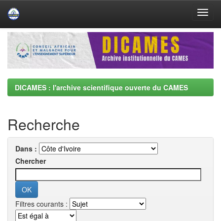
Skip
navigation
DICAMES : l'archive scientifique ouverte du CAMES
Recherche
Dans :
Chercher
Filtres courants :