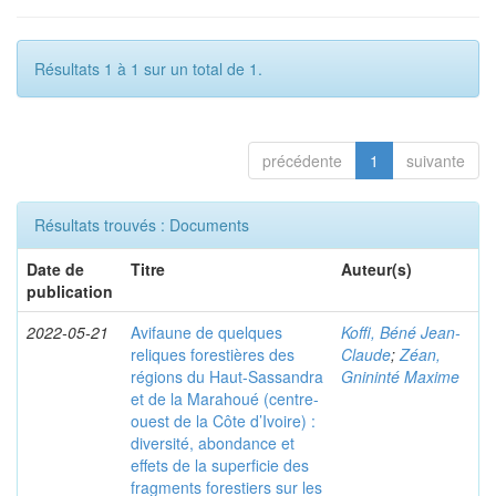
Résultats 1 à 1 sur un total de 1.
précédente
1
suivante
Résultats trouvés : Documents
Date de
Titre
Auteur(s)
publication
2022-05-21
Avifaune de quelques
Koffi, Béné Jean-
reliques forestières des
Claude
;
Zéan,
régions du Haut-Sassandra
Gnininté Maxime
et de la Marahoué (centre-
ouest de la Côte d’Ivoire) :
diversité, abondance et
effets de la superficie des
fragments forestiers sur les