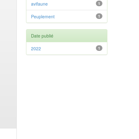
avifaune
1
Peuplement
1
Date publié
2022
1