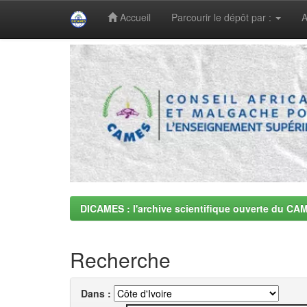
Accueil
Parcourir le dépôt par :
A
Skip
navigation
DICAMES : l'archive scientifique ouverte du CA
Recherche
Dans :