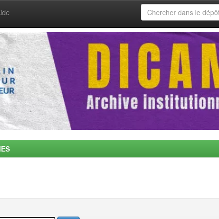
ide
MES