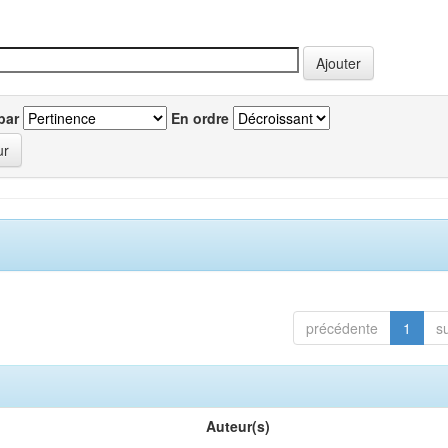
par
En ordre
précédente
1
s
Auteur(s)