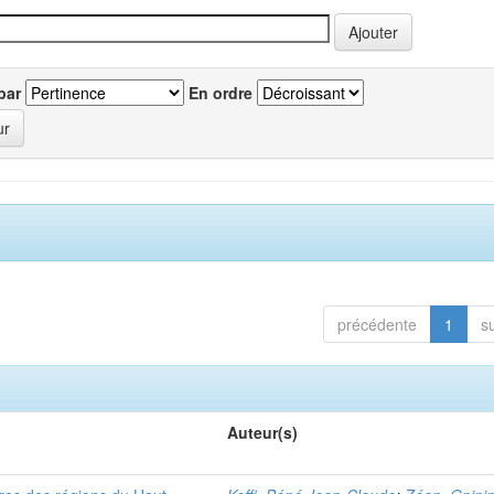
par
En ordre
précédente
1
s
Auteur(s)