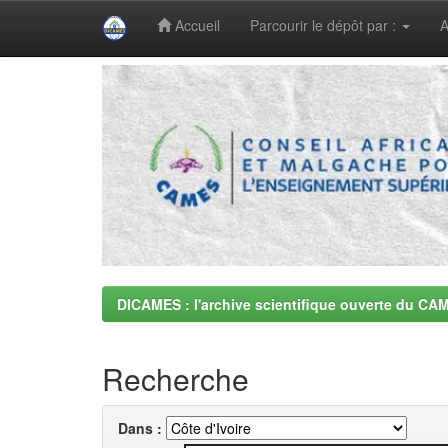
Accueil
Parcourir le dépôt par :
A
Skip
navigation
DICAMES : l'archive scientifique ouverte du CA
Recherche
Dans :