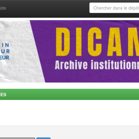
ide
MES