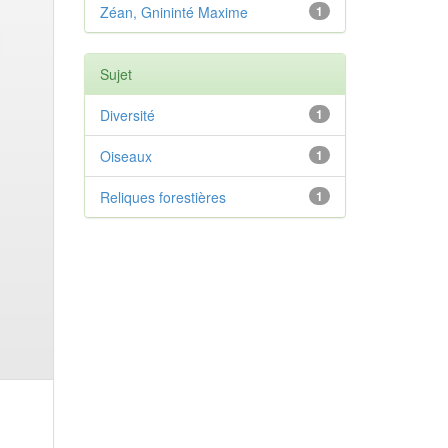
Zéan, Gnininté Maxime
1
Sujet
Diversité
1
Oiseaux
1
Reliques forestières
1