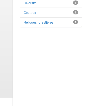
Diversité
1
Oiseaux
1
Reliques forestières
1