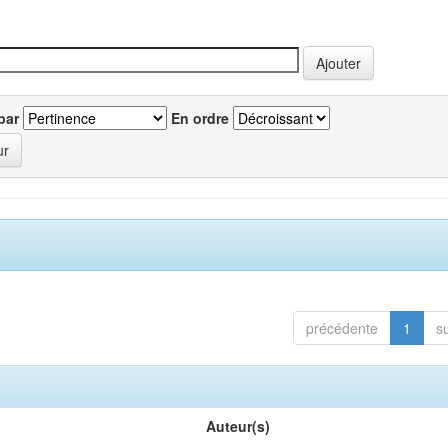
par
En ordre
précédente
1
s
Auteur(s)