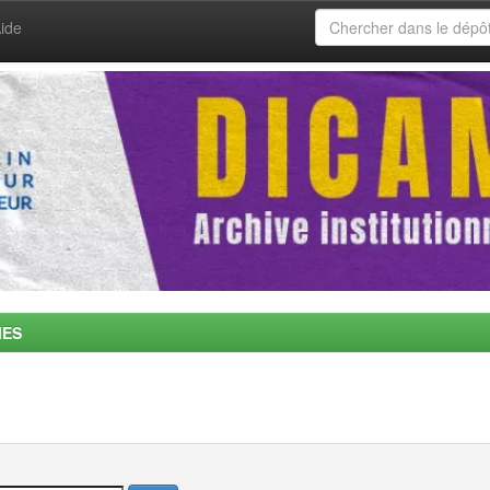
ide
MES