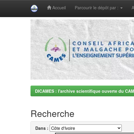
Accueil
Parcourir le dépôt par :
A
Skip
navigation
DICAMES : l'archive scientifique ouverte du CA
Recherche
Dans :