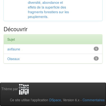
diversité, abondance et
effets de la superficie des
fragments forestiers sur les
peuplements.
Découvrir
Sujet
avifaune
1
Oiseaux
1
Thème par
Ce site utilise l'application
DSpace
, Version 6.x -
Commentaires