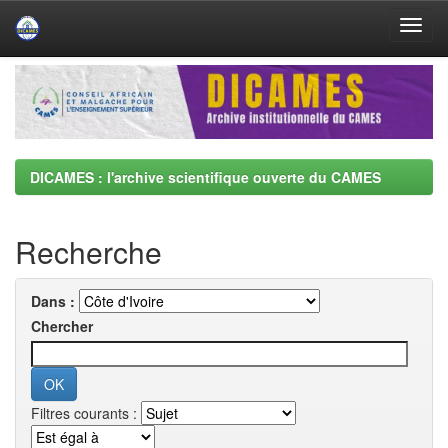
Skip
navigation
DICAMES : l'archive scientifique ouverte du CAMES
Recherche
Dans :
Chercher
Filtres courants :