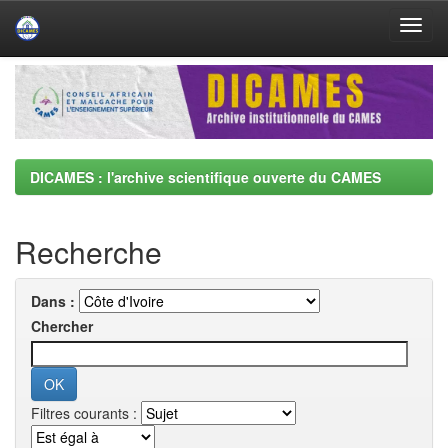
Skip
navigation
DICAMES : l'archive scientifique ouverte du CAMES
Recherche
Dans :
Chercher
Filtres courants :