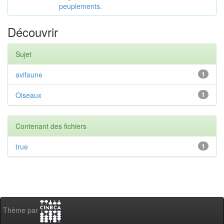
peuplements.
Découvrir
Sujet
avifaune
1
Oiseaux
1
Contenant des fichiers
true
1
Thème par