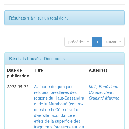
Résultats 1 à 1 sur un total de 1.
précédente
1
suivante
Résultats trouvés : Documents
Date de
Titre
Auteur(s)
publication
2022-05-21
Avifaune de quelques
Koffi, Béné Jean-
reliques forestières des
Claude
;
Zéan,
régions du Haut-Sassandra
Gnininté Maxime
et de la Marahoué (centre-
ouest de la Côte d’Ivoire) :
diversité, abondance et
effets de la superficie des
fragments forestiers sur les