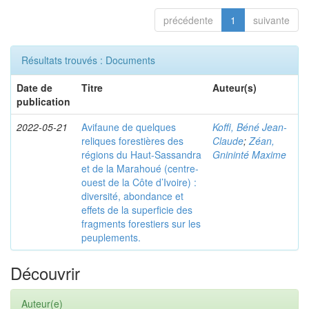
précédente
1
suivante
Résultats trouvés : Documents
Date de
Titre
Auteur(s)
publication
2022-05-21
Avifaune de quelques
Koffi, Béné Jean-
reliques forestières des
Claude
;
Zéan,
régions du Haut-Sassandra
Gnininté Maxime
et de la Marahoué (centre-
ouest de la Côte d’Ivoire) :
diversité, abondance et
effets de la superficie des
fragments forestiers sur les
peuplements.
Découvrir
Auteur(e)