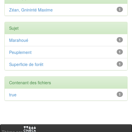
Zéan, Gnininté Maxime
1
Sujet
Marahoué
1
Peuplement
1
Superficie de forêt
1
Contenant des fichiers
true
1
Thème par