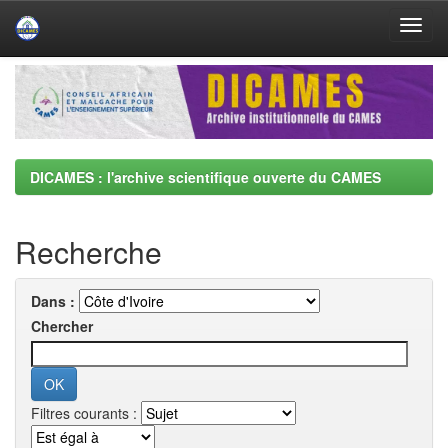
Skip
navigation
DICAMES : l'archive scientifique ouverte du CAMES
Recherche
Dans :
Chercher
Filtres courants :