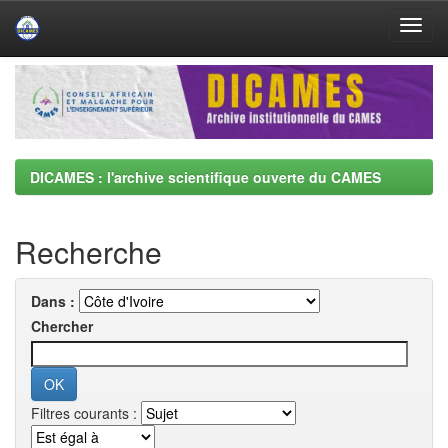
Skip
navigation
DICAMES : l'archive scientifique ouverte du CAMES
Recherche
Dans :
Chercher
Filtres courants :