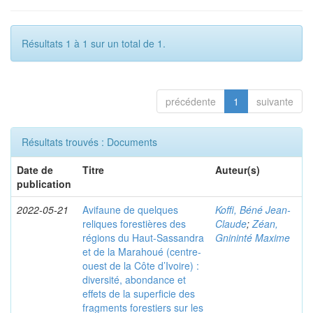
Résultats 1 à 1 sur un total de 1.
précédente
1
suivante
Résultats trouvés : Documents
Date de
Titre
Auteur(s)
publication
2022-05-21
Avifaune de quelques
Koffi, Béné Jean-
reliques forestières des
Claude
;
Zéan,
régions du Haut-Sassandra
Gnininté Maxime
et de la Marahoué (centre-
ouest de la Côte d’Ivoire) :
diversité, abondance et
effets de la superficie des
fragments forestiers sur les