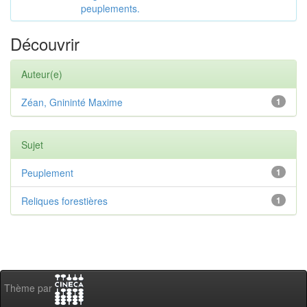
peuplements.
Découvrir
Auteur(e)
Zéan, Gnininté Maxime
1
Sujet
Peuplement
1
Reliques forestières
1
Thème par