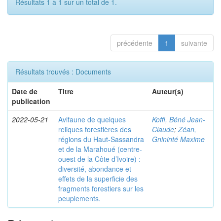
Résultats 1 à 1 sur un total de 1.
précédente
1
suivante
Résultats trouvés : Documents
Date de
Titre
Auteur(s)
publication
2022-05-21
Avifaune de quelques
Koffi, Béné Jean-
reliques forestières des
Claude
;
Zéan,
régions du Haut-Sassandra
Gnininté Maxime
et de la Marahoué (centre-
ouest de la Côte d’Ivoire) :
diversité, abondance et
effets de la superficie des
fragments forestiers sur les
peuplements.