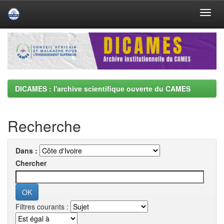
Skip
navigation
DICAMES : l'archive scientifique ouverte du CAMES
Recherche
Dans :
Chercher
Filtres courants :