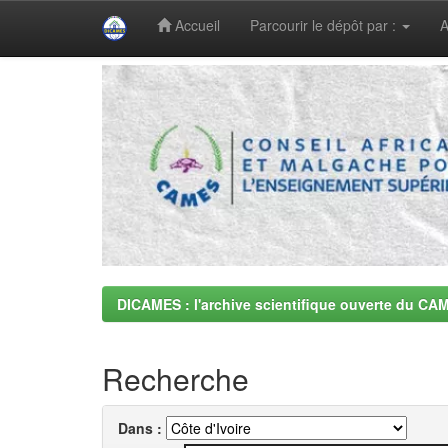
Accueil
Parcourir le dépôt par :
A
Skip
navigation
DICAMES : l'archive scientifique ouverte du CA
Recherche
Dans :