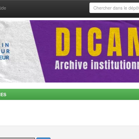
ide
MES