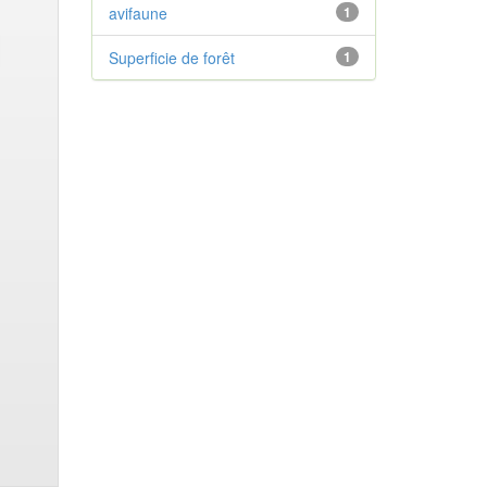
avifaune
1
Superficie de forêt
1