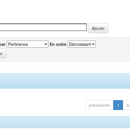
par
En ordre
précédente
1
s