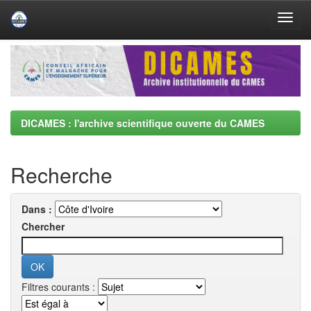
Skip
navigation
DICAMES : l'archive scientifique ouverte du CAMES
Recherche
Dans :
Chercher
Filtres courants :