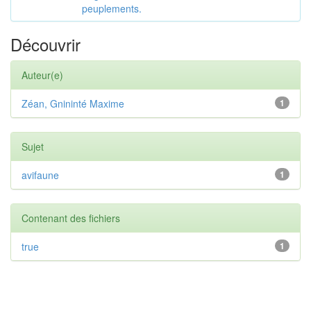
peuplements.
Découvrir
Auteur(e)
Zéan, Gnininté Maxime
1
Sujet
avifaune
1
Contenant des fichiers
true
1