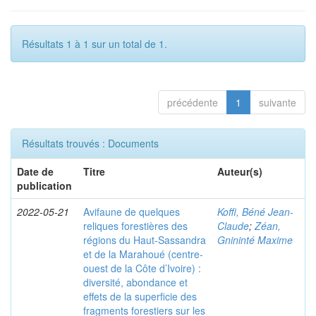
Résultats 1 à 1 sur un total de 1.
précédente
1
suivante
Résultats trouvés : Documents
Date de
Titre
Auteur(s)
publication
2022-05-21
Avifaune de quelques
Koffi, Béné Jean-
reliques forestières des
Claude
;
Zéan,
régions du Haut-Sassandra
Gnininté Maxime
et de la Marahoué (centre-
ouest de la Côte d’Ivoire) :
diversité, abondance et
effets de la superficie des
fragments forestiers sur les