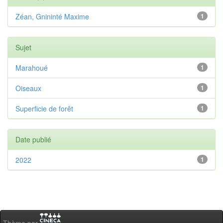
Zéan, Gnininté Maxime
1
Sujet
Marahoué
1
Oiseaux
1
Superficie de forêt
1
Date publié
2022
1
Thème par