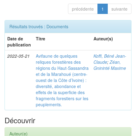
précédente
1
suivante
Résultats trouvés : Documents
Date de
Titre
Auteur(s)
publication
2022-05-21
Avifaune de quelques
Koffi, Béné Jean-
reliques forestières des
Claude
;
Zéan,
régions du Haut-Sassandra
Gnininté Maxime
et de la Marahoué (centre-
ouest de la Côte d’Ivoire) :
diversité, abondance et
effets de la superficie des
fragments forestiers sur les
peuplements.
Découvrir
Auteur(e)