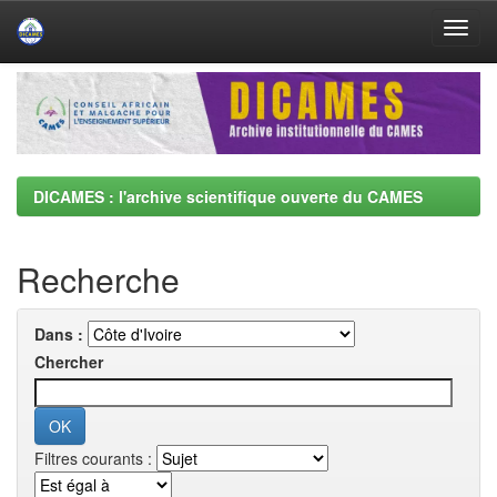
Skip
navigation
DICAMES : l'archive scientifique ouverte du CAMES
Recherche
Dans :
Chercher
Filtres courants :