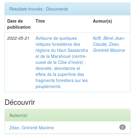
Résultats trouvés : Documents
Date de
Titre
Auteur(s)
publication
2022-05-21
Avifaune de quelques
Koffi, Béné Jean-
reliques forestières des
Claude
;
Zéan,
régions du Haut-Sassandra
Gnininté Maxime
et de la Marahoué (centre-
ouest de la Côte d’Ivoire) :
diversité, abondance et
effets de la superficie des
fragments forestiers sur les
peuplements.
Découvrir
Auteur(e)
Zéan, Gnininté Maxime
1