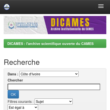
Skip
navigation
DICAMES : l'archive scientifique ouverte du CAMES
Recherche
Dans :
Chercher
Filtres courants :