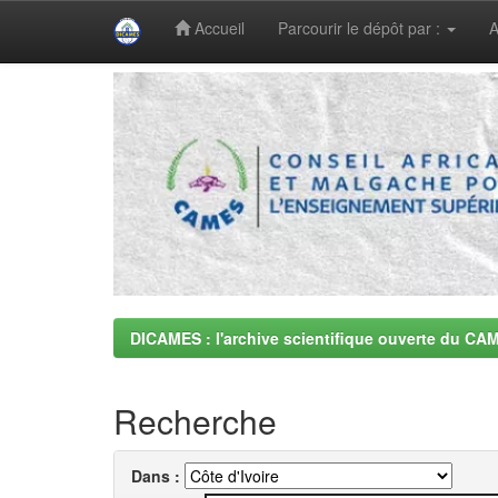
Accueil
Parcourir le dépôt par :
A
Skip
navigation
DICAMES : l'archive scientifique ouverte du CA
Recherche
Dans :