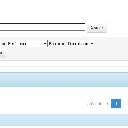
par
En ordre
précédente
1
s