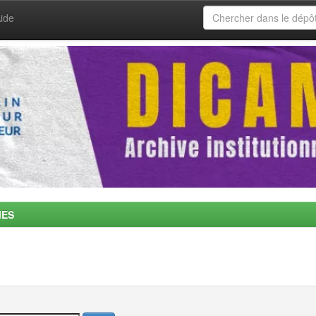
ide
MES