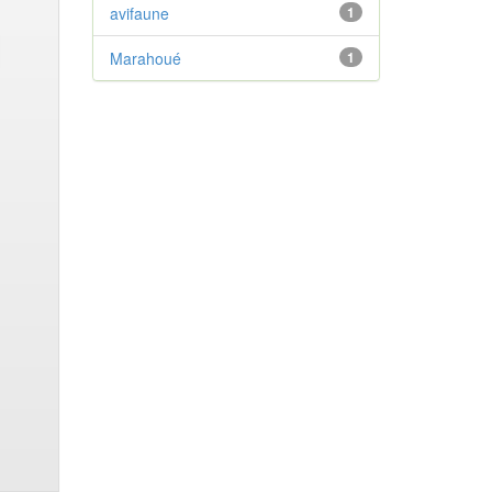
avifaune
1
Marahoué
1