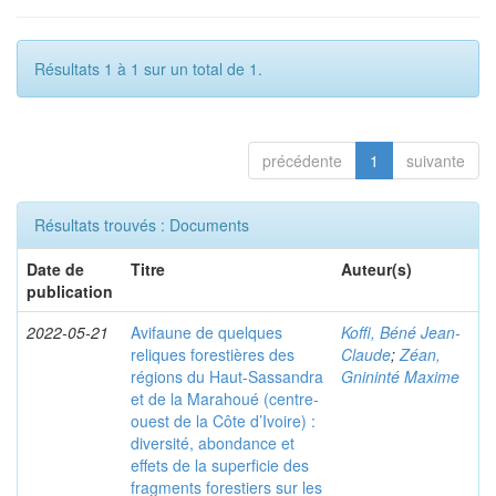
Résultats 1 à 1 sur un total de 1.
précédente
1
suivante
Résultats trouvés : Documents
Date de
Titre
Auteur(s)
publication
2022-05-21
Avifaune de quelques
Koffi, Béné Jean-
reliques forestières des
Claude
;
Zéan,
régions du Haut-Sassandra
Gnininté Maxime
et de la Marahoué (centre-
ouest de la Côte d’Ivoire) :
diversité, abondance et
effets de la superficie des
fragments forestiers sur les