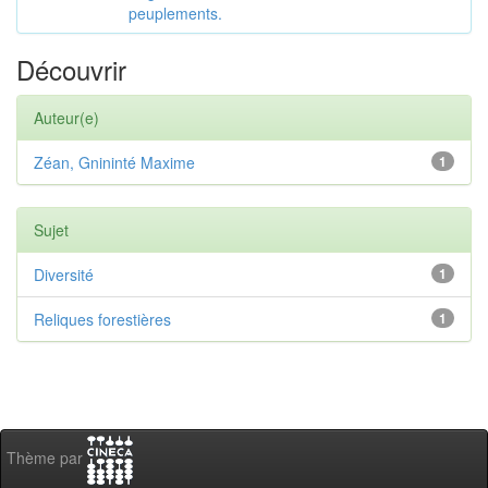
peuplements.
Découvrir
Auteur(e)
Zéan, Gnininté Maxime
1
Sujet
Diversité
1
Reliques forestières
1
Thème par