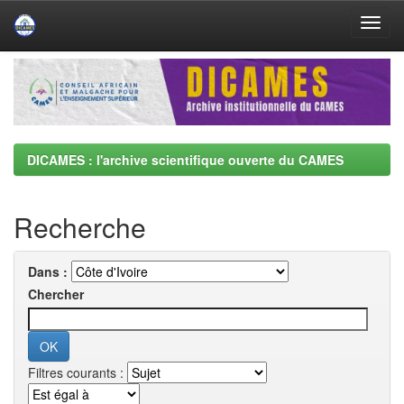
Skip
navigation
DICAMES : l'archive scientifique ouverte du CAMES
Recherche
Dans :
Chercher
Filtres courants :