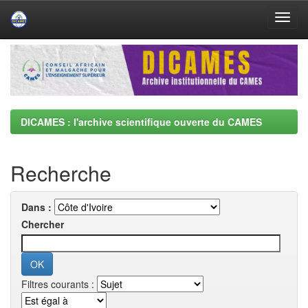
Skip
navigation
DICAMES : l'archive scientifique ouverte du CAMES
Recherche
Dans :
Chercher
Filtres courants :