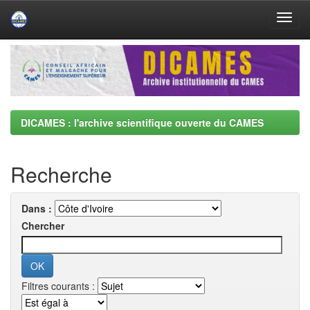
Skip
navigation
DICAMES : l'archive scientifique ouverte du CAMES
Recherche
Dans :
Chercher
Filtres courants :