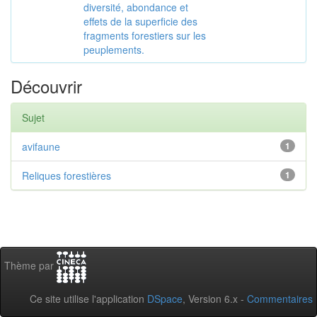
diversité, abondance et
effets de la superficie des
fragments forestiers sur les
peuplements.
Découvrir
Sujet
avifaune
1
Reliques forestières
1
Thème par
Ce site utilise l'application
DSpace
, Version 6.x -
Commentaires