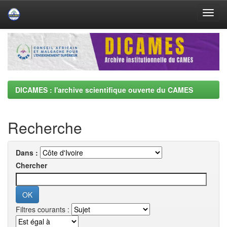
Skip
navigation
DICAMES : l'archive scientifique ouverte du CAMES
Recherche
Dans :
Chercher
Filtres courants :