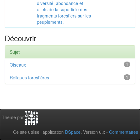
diversité, abondance et
effets de la superficie des
fragments forestiers sur les
peuplements.
Découvrir
Sujet
Oiseaux
1
Reliques forestières
1
Thème par
Ce site utilise l'application
DSpace
, Version 6.x -
Commentaires