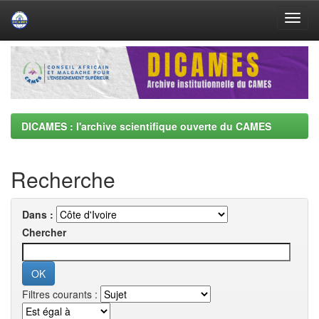
Skip
navigation
DICAMES : l'archive scientifique ouverte du CAMES
Recherche
Dans :
Chercher
Filtres courants :