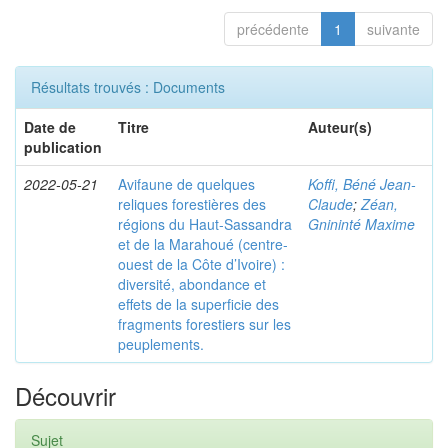
précédente
1
suivante
Résultats trouvés : Documents
Date de
Titre
Auteur(s)
publication
2022-05-21
Avifaune de quelques
Koffi, Béné Jean-
reliques forestières des
Claude
;
Zéan,
régions du Haut-Sassandra
Gnininté Maxime
et de la Marahoué (centre-
ouest de la Côte d’Ivoire) :
diversité, abondance et
effets de la superficie des
fragments forestiers sur les
peuplements.
Découvrir
Sujet