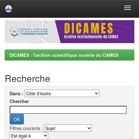
Skip
navigation
DICAMES : l'archive scientifique ouverte du CAMES
Recherche
Dans :
Chercher
Filtres courants :