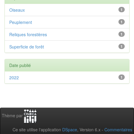
Oiseaux
1
Peuplement
1
Reliques forestières
1
Superficie de forêt
1
Date publié
2022
1
Thème par
Ce site utilise l'application
DSpace
, Version 6.x -
Commentaires