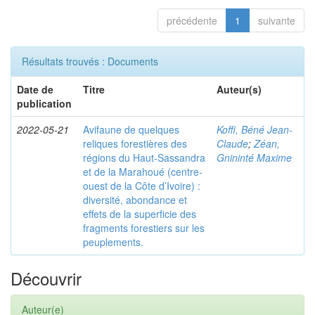
précédente
1
suivante
Résultats trouvés : Documents
Date de
Titre
Auteur(s)
publication
2022-05-21
Avifaune de quelques
Koffi, Béné Jean-
reliques forestières des
Claude
;
Zéan,
régions du Haut-Sassandra
Gnininté Maxime
et de la Marahoué (centre-
ouest de la Côte d’Ivoire) :
diversité, abondance et
effets de la superficie des
fragments forestiers sur les
peuplements.
Découvrir
Auteur(e)