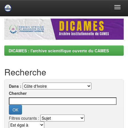
Skip
navigation
DICAMES : l'archive scientifique ouverte du CAMES
Recherche
Dans :
Chercher
Filtres courants :