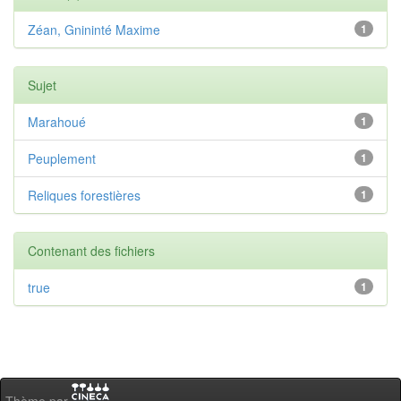
Zéan, Gnininté Maxime
1
Sujet
Marahoué
1
Peuplement
1
Reliques forestières
1
Contenant des fichiers
true
1
Thème par