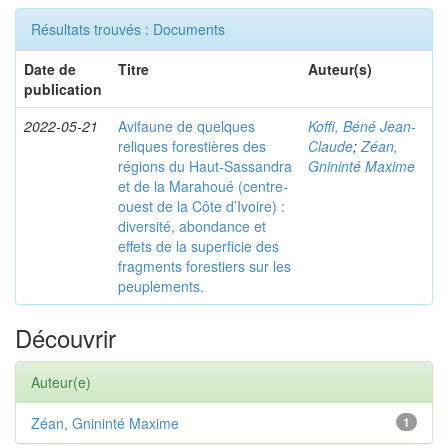
Résultats trouvés : Documents
Date de
Titre
Auteur(s)
publication
2022-05-21
Avifaune de quelques
Koffi, Béné Jean-
reliques forestières des
Claude
;
Zéan,
régions du Haut-Sassandra
Gnininté Maxime
et de la Marahoué (centre-
ouest de la Côte d’Ivoire) :
diversité, abondance et
effets de la superficie des
fragments forestiers sur les
peuplements.
Découvrir
Auteur(e)
Zéan, Gnininté Maxime
1