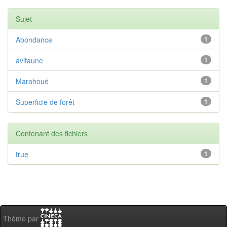
Sujet
Abondance
1
avifaune
1
Marahoué
1
Superficie de forêt
1
Contenant des fichiers
true
1
Thème par