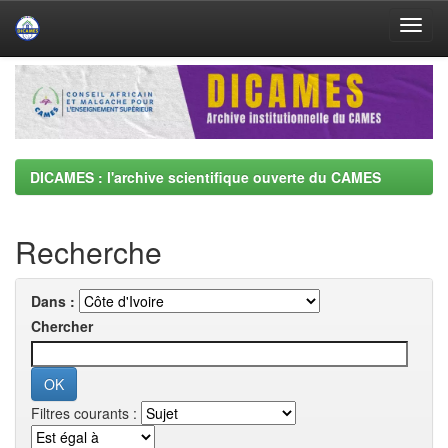
Skip
navigation
DICAMES : l'archive scientifique ouverte du CAMES
Recherche
Dans :
Chercher
Filtres courants :