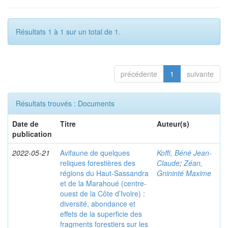
Résultats 1 à 1 sur un total de 1.
précédente
1
suivante
Résultats trouvés : Documents
Date de
Titre
Auteur(s)
publication
2022-05-21
Avifaune de quelques
Koffi, Béné Jean-
reliques forestières des
Claude
;
Zéan,
régions du Haut-Sassandra
Gnininté Maxime
et de la Marahoué (centre-
ouest de la Côte d’Ivoire) :
diversité, abondance et
effets de la superficie des
fragments forestiers sur les