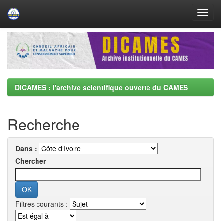
Skip
navigation
DICAMES : l'archive scientifique ouverte du CAMES
Recherche
Dans :
Chercher
Filtres courants :