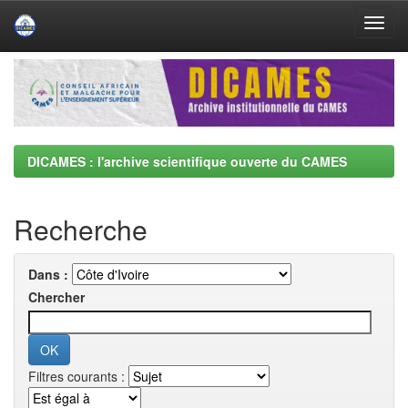
Skip
navigation
DICAMES : l'archive scientifique ouverte du CAMES
Recherche
Dans :
Chercher
Filtres courants :