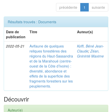
précédente
1
suivante
Résultats trouvés : Documents
Date de
Titre
Auteur(s)
publication
2022-05-21
Avifaune de quelques
Koffi, Béné Jean-
reliques forestières des
Claude
;
Zéan,
régions du Haut-Sassandra
Gnininté Maxime
et de la Marahoué (centre-
ouest de la Côte d’Ivoire) :
diversité, abondance et
effets de la superficie des
fragments forestiers sur les
peuplements.
Découvrir
Auteur(e)