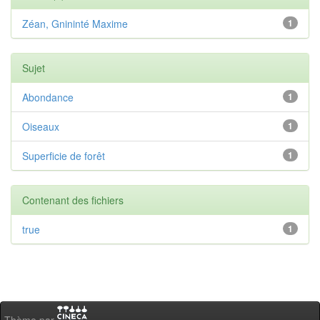
Zéan, Gnininté Maxime
1
Sujet
Abondance
1
Oiseaux
1
Superficie de forêt
1
Contenant des fichiers
true
1
Thème par