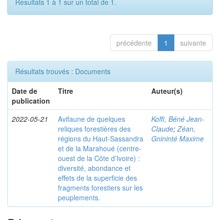
Résultats 1 à 1 sur un total de 1.
précédente
1
suivante
Résultats trouvés : Documents
Date de
Titre
Auteur(s)
publication
2022-05-21
Avifaune de quelques
Koffi, Béné Jean-
reliques forestières des
Claude
;
Zéan,
régions du Haut-Sassandra
Gnininté Maxime
et de la Marahoué (centre-
ouest de la Côte d’Ivoire) :
diversité, abondance et
effets de la superficie des
fragments forestiers sur les
peuplements.