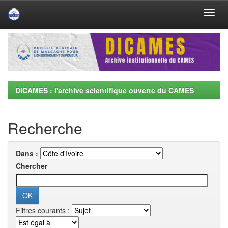
Skip
navigation
DICAMES : l'archive scientifique ouverte du CAMES
Recherche
Dans :
Chercher
Filtres courants :