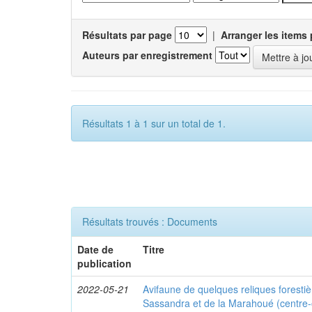
Résultats par page
|
Arranger les items 
Auteurs par enregistrement
Résultats 1 à 1 sur un total de 1.
Résultats trouvés : Documents
Date de
Titre
publication
2022-05-21
Avifaune de quelques reliques foresti
Sassandra et de la Marahoué (centre-o