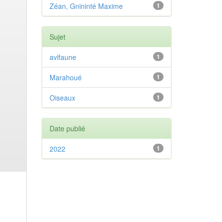
Zéan, Gnininté Maxime
1
Sujet
avifaune
1
Marahoué
1
Oiseaux
1
Date publié
2022
1