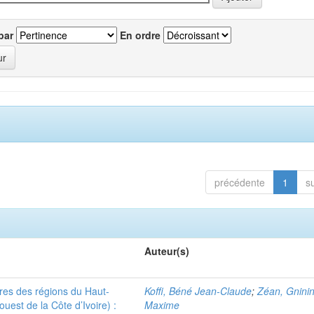
par
En ordre
précédente
1
s
Auteur(s)
ères des régions du Haut-
Koffi, Béné Jean-Claude
;
Zéan, Gninin
uest de la Côte d’Ivoire) :
Maxime