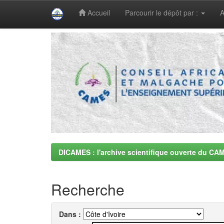
Accueil
Parcourir le dépôt par :
A
Skip
navigation
DICAMES : l'archive scientifique ouverte du CA
Recherche
Dans :