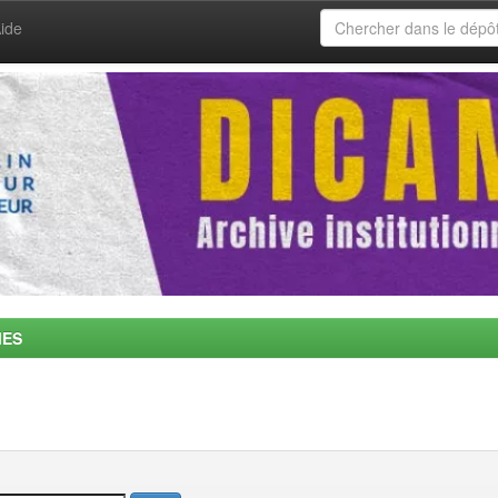
ide
MES