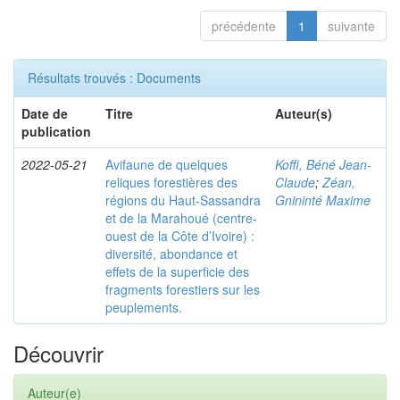
précédente
1
suivante
Résultats trouvés : Documents
Date de
Titre
Auteur(s)
publication
2022-05-21
Avifaune de quelques
Koffi, Béné Jean-
reliques forestières des
Claude
;
Zéan,
régions du Haut-Sassandra
Gnininté Maxime
et de la Marahoué (centre-
ouest de la Côte d’Ivoire) :
diversité, abondance et
effets de la superficie des
fragments forestiers sur les
peuplements.
Découvrir
Auteur(e)