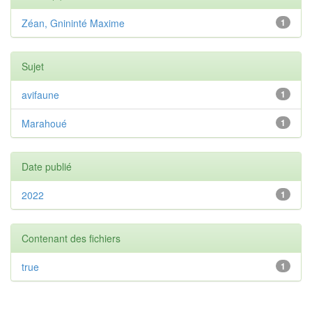
Zéan, Gnininté Maxime
1
Sujet
avifaune
1
Marahoué
1
Date publié
2022
1
Contenant des fichiers
true
1