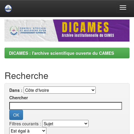
Skip
navigation
DICAMES : l'archive scientifique ouverte du CAMES
Recherche
Dans :
Chercher
Filtres courants :