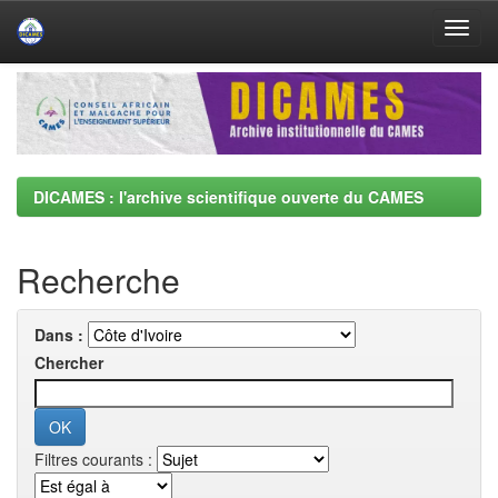
Skip
navigation
DICAMES : l'archive scientifique ouverte du CAMES
Recherche
Dans :
Chercher
Filtres courants :