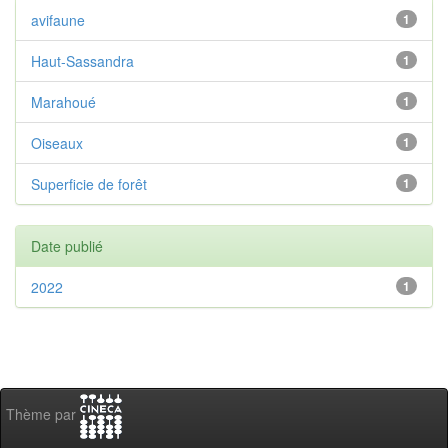
avifaune
1
Haut-Sassandra
1
Marahoué
1
Oiseaux
1
Superficie de forêt
1
Date publié
2022
1
Thème par