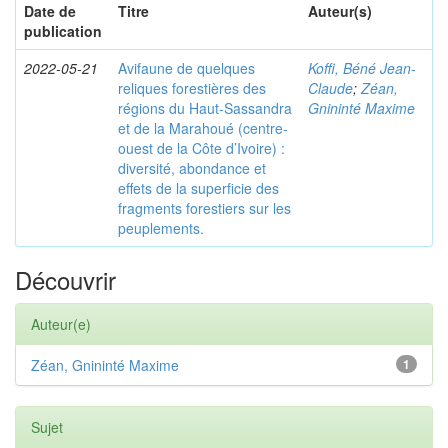
Date de
Titre
Auteur(s)
publication
2022-05-21
Avifaune de quelques
Koffi, Béné Jean-
reliques forestières des
Claude
;
Zéan,
régions du Haut-Sassandra
Gnininté Maxime
et de la Marahoué (centre-
ouest de la Côte d’Ivoire) :
diversité, abondance et
effets de la superficie des
fragments forestiers sur les
peuplements.
Découvrir
Auteur(e)
Zéan, Gnininté Maxime
1
Sujet