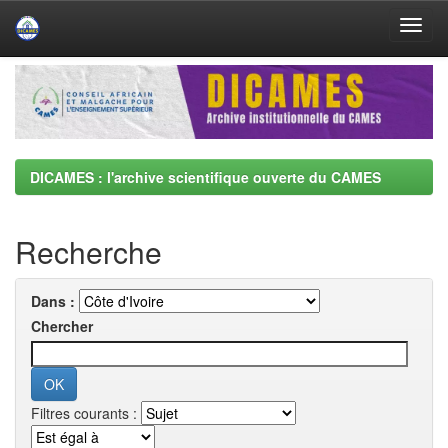
Skip
navigation
DICAMES : l'archive scientifique ouverte du CAMES
Recherche
Dans :
Chercher
Filtres courants :