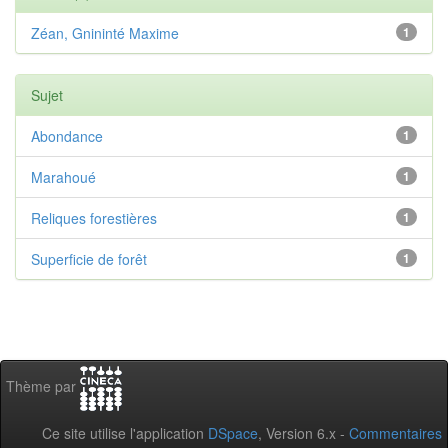
Zéan, Gnininté Maxime
1
Sujet
Abondance
1
Marahoué
1
Reliques forestières
1
Superficie de forêt
1
Thème par
Ce site utilise l'application
DSpace
, Version 6.x -
Commentaires