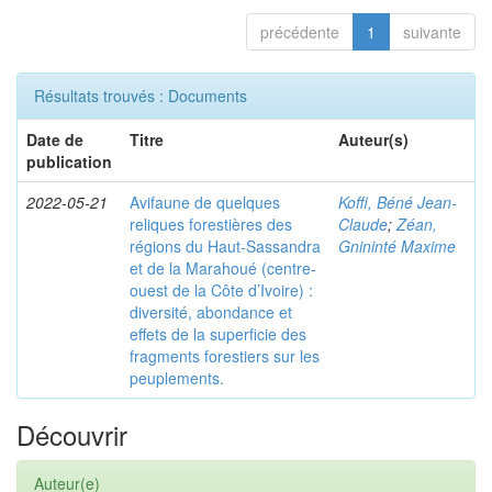
précédente
1
suivante
Résultats trouvés : Documents
Date de
Titre
Auteur(s)
publication
2022-05-21
Avifaune de quelques
Koffi, Béné Jean-
reliques forestières des
Claude
;
Zéan,
régions du Haut-Sassandra
Gnininté Maxime
et de la Marahoué (centre-
ouest de la Côte d’Ivoire) :
diversité, abondance et
effets de la superficie des
fragments forestiers sur les
peuplements.
Découvrir
Auteur(e)