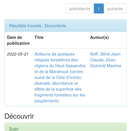
précédente
1
suivante
Résultats trouvés : Documents
Date de
Titre
Auteur(s)
publication
2022-05-21
Avifaune de quelques
Koffi, Béné Jean-
reliques forestières des
Claude
;
Zéan,
régions du Haut-Sassandra
Gnininté Maxime
et de la Marahoué (centre-
ouest de la Côte d’Ivoire) :
diversité, abondance et
effets de la superficie des
fragments forestiers sur les
peuplements.
Découvrir
Sujet