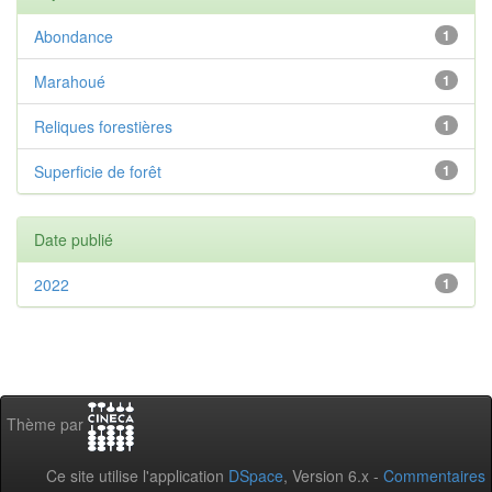
Abondance
1
Marahoué
1
Reliques forestières
1
Superficie de forêt
1
Date publié
2022
1
Thème par
Ce site utilise l'application
DSpace
, Version 6.x -
Commentaires