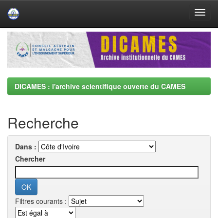
Skip
navigation
DICAMES : l'archive scientifique ouverte du CAMES
Recherche
Dans :
Chercher
Filtres courants :