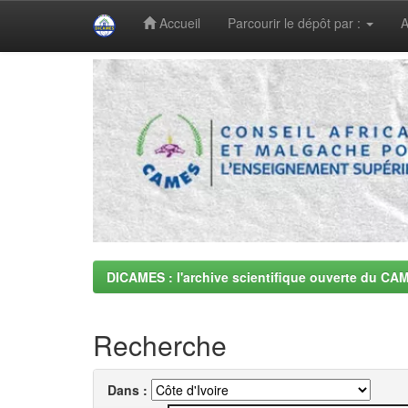
Accueil
Parcourir le dépôt par :
A
Skip
navigation
DICAMES : l'archive scientifique ouverte du CA
Recherche
Dans :