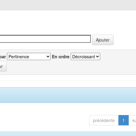
par
En ordre
précédente
1
s