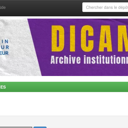
ide
MES