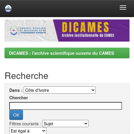
Skip
navigation
DICAMES : l'archive scientifique ouverte du CAMES
Recherche
Dans :
Chercher
Filtres courants :