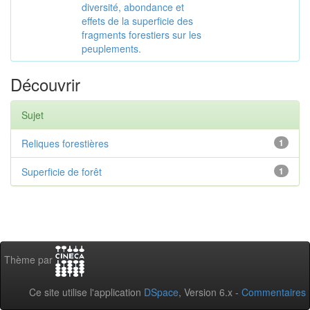
diversité, abondance et
effets de la superficie des
fragments forestiers sur les
peuplements.
Découvrir
Sujet
Reliques forestières
1
Superficie de forêt
1
Thème par
Ce site utilise l'application
DSpace
, Version 6.x -
Commentaires