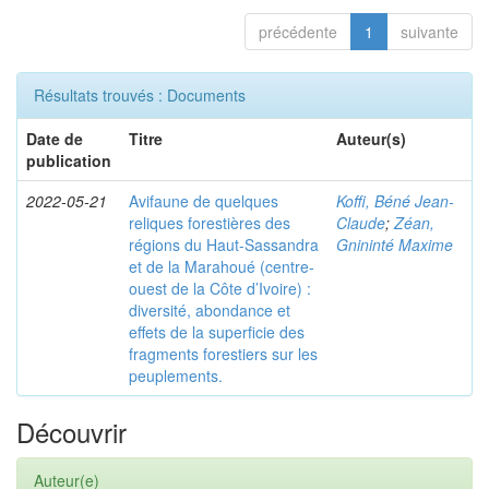
précédente
1
suivante
Résultats trouvés : Documents
Date de
Titre
Auteur(s)
publication
2022-05-21
Avifaune de quelques
Koffi, Béné Jean-
reliques forestières des
Claude
;
Zéan,
régions du Haut-Sassandra
Gnininté Maxime
et de la Marahoué (centre-
ouest de la Côte d’Ivoire) :
diversité, abondance et
effets de la superficie des
fragments forestiers sur les
peuplements.
Découvrir
Auteur(e)