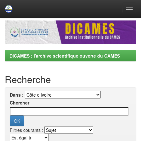
Skip
navigation
DICAMES : l'archive scientifique ouverte du CAMES
Recherche
Dans :
Chercher
Filtres courants :