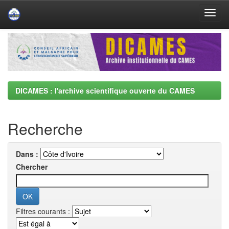
Skip
navigation
DICAMES : l'archive scientifique ouverte du CAMES
Recherche
Dans :
Chercher
Filtres courants :