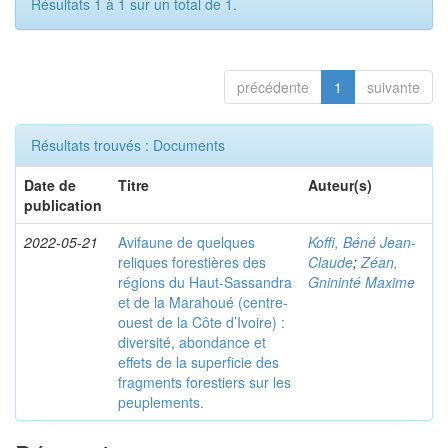
Résultats 1 à 1 sur un total de 1.
précédente
1
suivante
Résultats trouvés : Documents
Date de
Titre
Auteur(s)
publication
2022-05-21
Avifaune de quelques
Koffi, Béné Jean-
reliques forestières des
Claude
;
Zéan,
régions du Haut-Sassandra
Gnininté Maxime
et de la Marahoué (centre-
ouest de la Côte d’Ivoire) :
diversité, abondance et
effets de la superficie des
fragments forestiers sur les
peuplements.