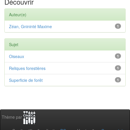
Découvrir
Auteur(e)
Zéan, Gnininté Maxime
1
Sujet
Oiseaux
1
Reliques forestières
1
Superficie de forêt
1
Thème par