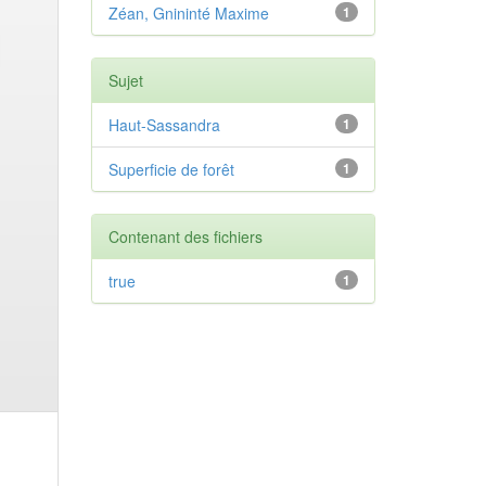
Zéan, Gnininté Maxime
1
Sujet
Haut-Sassandra
1
Superficie de forêt
1
Contenant des fichiers
true
1