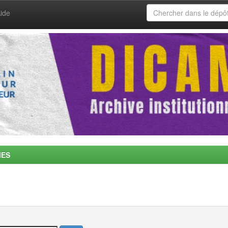
ide
MES