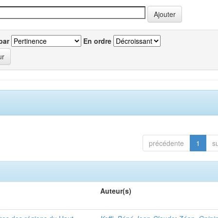
par
En ordre
précédente
1
s
Auteur(s)