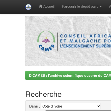
Accueil
Parcourir le dépôt par :
A
Skip
navigation
DICAMES : l'archive scientifique ouverte du CA
Recherche
Dans :