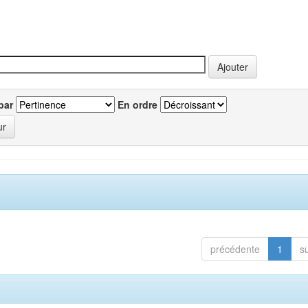
par
En ordre
précédente
1
s