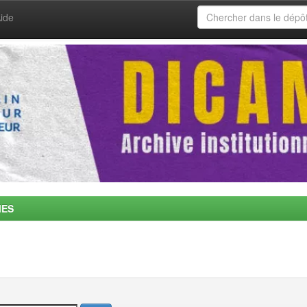
ide
MES