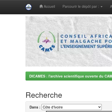
Accueil
Parcourir le dépôt par :
A
Skip
navigation
DICAMES : l'archive scientifique ouverte du CA
Recherche
Dans :