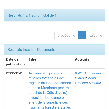
Résultats 1 à 1 sur un total de 1.
précédente
1
suivante
Résultats trouvés : Documents
Date de
Titre
Auteur(s)
publication
2022-05-21
Avifaune de quelques
Koffi, Béné Jean-
reliques forestières des
Claude
;
Zéan,
régions du Haut-Sassandra
Gnininté Maxime
et de la Marahoué (centre-
ouest de la Côte d’Ivoire) :
diversité, abondance et
effets de la superficie des
fragments forestiers sur les