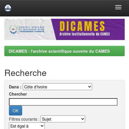
Skip
navigation
DICAMES : l'archive scientifique ouverte du CAMES
Recherche
Dans :
Chercher
Filtres courants :