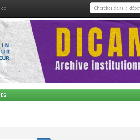
ide
MES