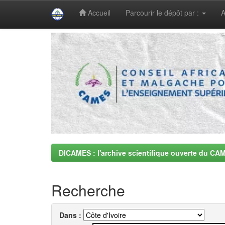
Accueil
Parcourir le dépôt par :
A
Skip
navigation
DICAMES : l'archive scientifique ouverte du CA
Recherche
Dans :