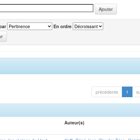
par
En ordre
précédente
1
s
Auteur(s)