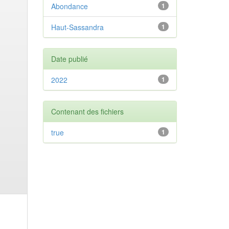
Abondance
1
Haut-Sassandra
1
Date publié
2022
1
Contenant des fichiers
true
1