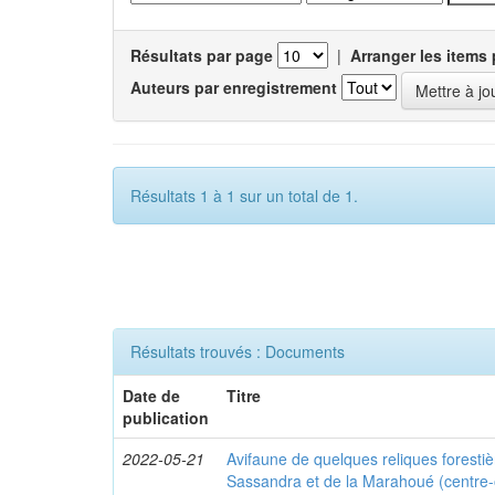
Résultats par page
|
Arranger les items 
Auteurs par enregistrement
Résultats 1 à 1 sur un total de 1.
Résultats trouvés : Documents
Date de
Titre
publication
2022-05-21
Avifaune de quelques reliques foresti
Sassandra et de la Marahoué (centre-o