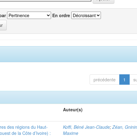
par
En ordre
précédente
1
s
Auteur(s)
ères des régions du Haut-
Koffi, Béné Jean-Claude
;
Zéan, Gninin
uest de la Côte d’Ivoire) :
Maxime