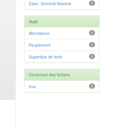
Zéan, Gnininté Maxime
1
Sujet
Abondance
1
Peuplement
1
Superficie de forêt
1
Contenant des fichiers
true
1