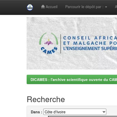
Accueil
Parcourir le dépôt par :
A
Skip
navigation
DICAMES : l'archive scientifique ouverte du CA
Recherche
Dans :