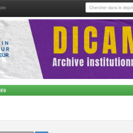
ide
MES