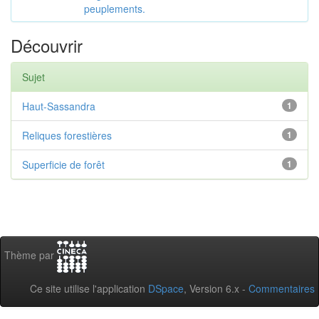
peuplements.
Découvrir
Sujet
Haut-Sassandra
1
Reliques forestières
1
Superficie de forêt
1
Thème par
Ce site utilise l'application
DSpace
, Version 6.x -
Commentaires