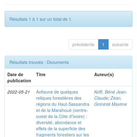
Résultats 1 à 1 sur un total de 1.
précédente
1
suivante
Résultats trouvés : Documents
Date de
Titre
Auteur(s)
publication
2022-05-21
Avifaune de quelques
Koffi, Béné Jean-
reliques forestières des
Claude
;
Zéan,
régions du Haut-Sassandra
Gnininté Maxime
et de la Marahoué (centre-
ouest de la Côte d’Ivoire) :
diversité, abondance et
effets de la superficie des
fragments forestiers sur les