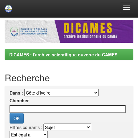
Skip
navigation
DICAMES : l'archive scientifique ouverte du CAMES
Recherche
Dans :
Chercher
Filtres courants :