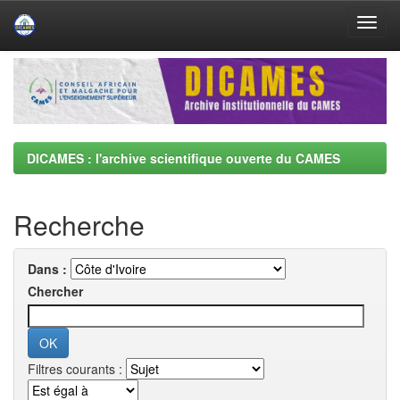
Skip
navigation
DICAMES : l'archive scientifique ouverte du CAMES
Recherche
Dans :
Chercher
Filtres courants :