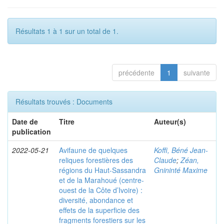
Résultats 1 à 1 sur un total de 1.
précédente
1
suivante
Résultats trouvés : Documents
Date de
Titre
Auteur(s)
publication
2022-05-21
Avifaune de quelques
Koffi, Béné Jean-
reliques forestières des
Claude
;
Zéan,
régions du Haut-Sassandra
Gnininté Maxime
et de la Marahoué (centre-
ouest de la Côte d’Ivoire) :
diversité, abondance et
effets de la superficie des
fragments forestiers sur les