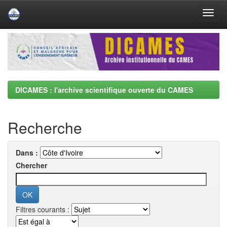
Skip
navigation
DICAMES : l'archive scientifique ouverte du CAMES
Recherche
Dans :
Chercher
Filtres courants :