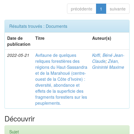
précédente
1
suivante
Résultats trouvés : Documents
Date de
Titre
Auteur(s)
publication
2022-05-21
Avifaune de quelques
Koffi, Béné Jean-
reliques forestières des
Claude
;
Zéan,
régions du Haut-Sassandra
Gnininté Maxime
et de la Marahoué (centre-
ouest de la Côte d’Ivoire) :
diversité, abondance et
effets de la superficie des
fragments forestiers sur les
peuplements.
Découvrir
Sujet