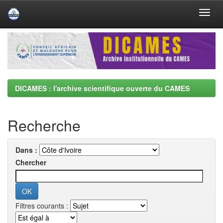
Skip
navigation
DICAMES : l'archive scientifique ouverte du CAMES
Recherche
Dans :
Chercher
Filtres courants :