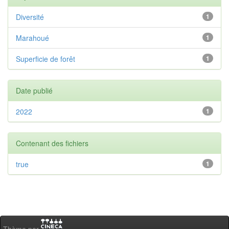
Diversité
1
Marahoué
1
Superficie de forêt
1
Date publié
2022
1
Contenant des fichiers
true
1
Thème par