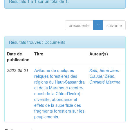
Résultats 1 à 1 sur un total de 1.
précédente
1
suivante
Résultats trouvés : Documents
Date de
Titre
Auteur(s)
publication
2022-05-21
Avifaune de quelques
Koffi, Béné Jean-
reliques forestières des
Claude
;
Zéan,
régions du Haut-Sassandra
Gnininté Maxime
et de la Marahoué (centre-
ouest de la Côte d’Ivoire) :
diversité, abondance et
effets de la superficie des
fragments forestiers sur les
peuplements.