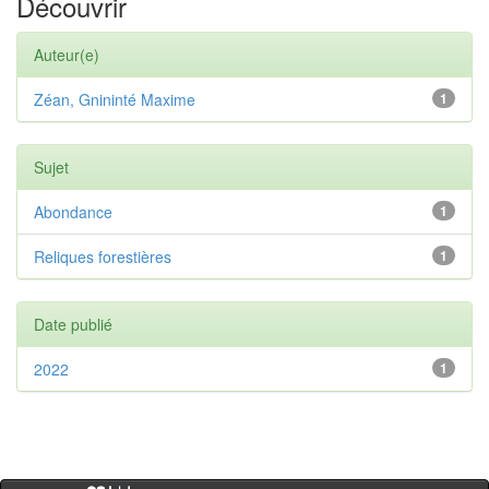
Découvrir
Auteur(e)
Zéan, Gnininté Maxime
1
Sujet
Abondance
1
Reliques forestières
1
Date publié
2022
1