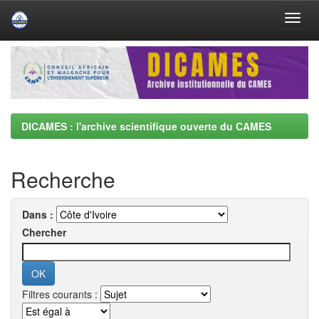
Skip
navigation
DICAMES : l'archive scientifique ouverte du CAMES
Recherche
Dans :
Chercher
Filtres courants :