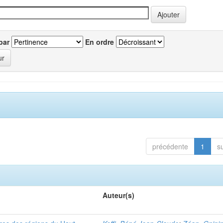
par
En ordre
précédente
1
s
Auteur(s)