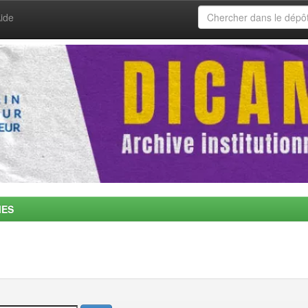
ide
MES