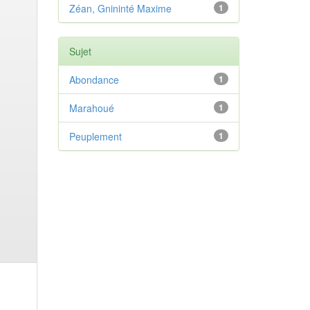
Zéan, Gnininté Maxime
1
Sujet
Abondance
1
Marahoué
1
Peuplement
1