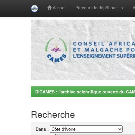
Accueil
Parcourir le dépôt par :
A
Skip
navigation
DICAMES : l'archive scientifique ouverte du CA
Recherche
Dans :