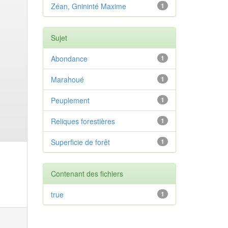
Zéan, Gnininté Maxime
1
Sujet
Abondance
1
Marahoué
1
Peuplement
1
Reliques forestières
1
Superficie de forêt
1
Contenant des fichiers
true
1