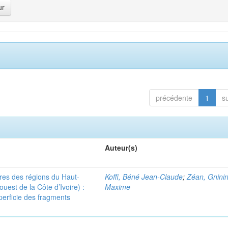
précédente
1
s
Auteur(s)
ères des régions du Haut-
Koffi, Béné Jean-Claude
;
Zéan, Gninin
uest de la Côte d’Ivoire) :
Maxime
uperficie des fragments