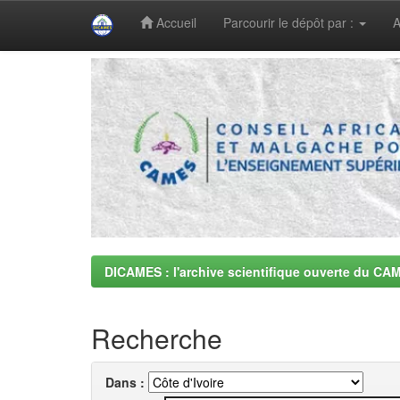
Accueil
Parcourir le dépôt par :
A
Skip
navigation
DICAMES : l'archive scientifique ouverte du CA
Recherche
Dans :