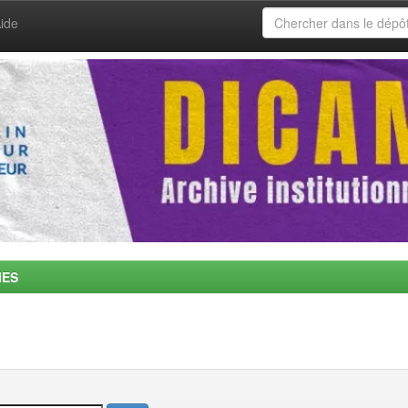
ide
MES