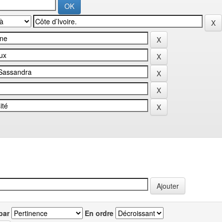
par
En ordre