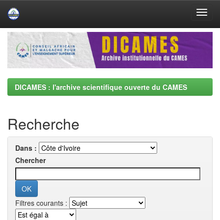
Skip
navigation
DICAMES : l'archive scientifique ouverte du CAMES
Recherche
Dans :
Chercher
Filtres courants :