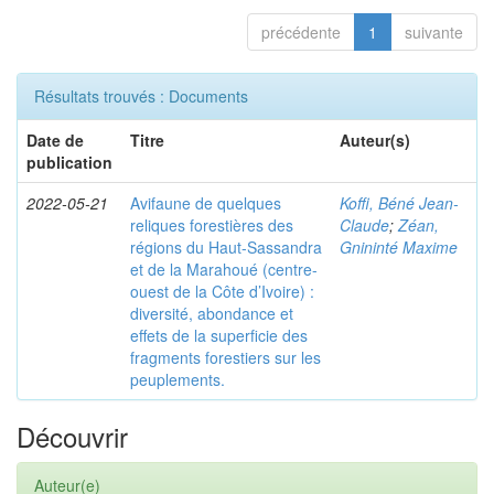
précédente
1
suivante
Résultats trouvés : Documents
Date de
Titre
Auteur(s)
publication
2022-05-21
Avifaune de quelques
Koffi, Béné Jean-
reliques forestières des
Claude
;
Zéan,
régions du Haut-Sassandra
Gnininté Maxime
et de la Marahoué (centre-
ouest de la Côte d’Ivoire) :
diversité, abondance et
effets de la superficie des
fragments forestiers sur les
peuplements.
Découvrir
Auteur(e)